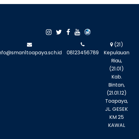
(21)
nfo@sman1toapaya.sch.id
08123456789
Kepulauan
Riau,
(21.01)
Kab.
Bintan,
(21.01.12)
Toapaya,
JL. GESEK
KM 25
KAWAL